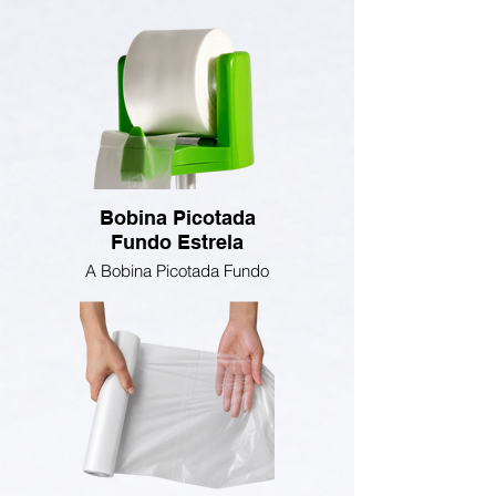
Bobina Picotada
Fundo Estrela
A Bobina Picotada Fundo
Estrela é uma solução
prática, resistente e
versátil para o dia a dia do
comércio e da indústria.
Produzida com matéria-
prima de alta qualidade,
oferece picote uniforme
que facilita o destaque
das embalagens,
proporcionando mais