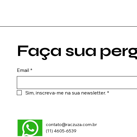
Faça sua perg
Email
*
Sim, inscreva-me na sua newsletter.
*
contato@raczuza.com.br
(11) 4605-6539