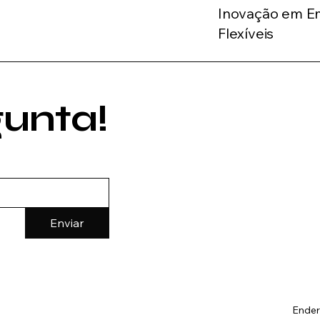
Inovação em E
Flexíveis
unta!
Enviar
Ende