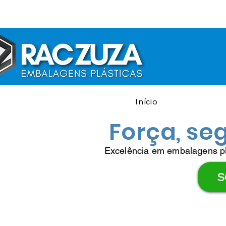
Início
Força, se
Excelência em embalagens plá
S